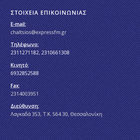
ΣΤΟΙΧΕΊΑ ΕΠΙΚΟΙΝΩΝΊΑΣ
E-mail:
chaltsios@expressfm.gr
Τηλέφωνο:
2311271182
,
2310661308
Κινητό
:
6932852588
Fax
:
2314003951
Διεύθυνση:
Λαγκαδά 353, Τ.Κ. 564 30, Θεσσαλονίκη