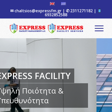
✉
chaltsios@expressfm.gr
| ✆
2311271182
|
6932852588