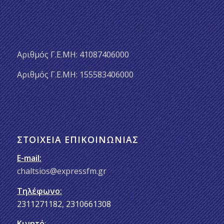
Αριθμός Γ.Ε.ΜΗ: 41087406000
Αριθμός Γ.Ε.ΜΗ: 155583406000
ΣΤΟΙΧΕΊΑ ΕΠΙΚΟΙΝΩΝΊΑΣ
E-mail:
chaltsios@expressfm.gr
Τηλέφωνο:
2311271182
,
2310661308
Κινητό
: