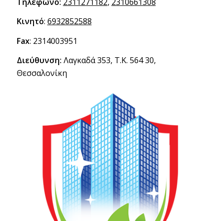
Τηλέφωνο:
2311271182
,
2310661308
Κινητό
:
6932852588
Fax
: 2314003951
Διεύθυνση:
Λαγκαδά 353, Τ.Κ. 564 30,
Θεσσαλονίκη